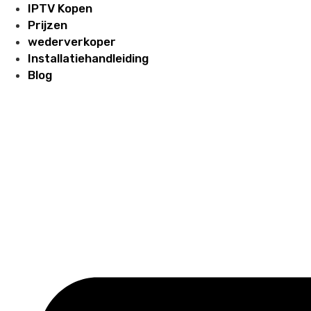
Ga
IPTV Kopen
naar
Prijzen
de
wederverkoper
inhoud
Installatiehandleiding
Blog