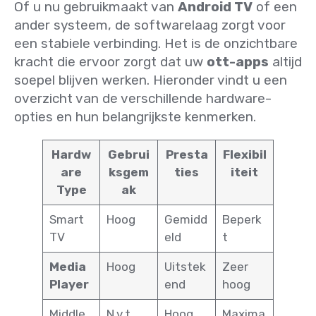
Of u nu gebruikmaakt van
Android TV
of een
ander systeem, de softwarelaag zorgt voor
een stabiele verbinding. Het is de onzichtbare
kracht die ervoor zorgt dat uw
ott-apps
altijd
soepel blijven werken. Hieronder vindt u een
overzicht van de verschillende hardware-
opties en hun belangrijkste kenmerken.
Hardw
Gebrui
Presta
Flexibil
are
ksgem
ties
iteit
Type
ak
Smart
Hoog
Gemidd
Beperk
TV
eld
t
Media
Hoog
Uitstek
Zeer
Player
end
hoog
Middle
N.v.t.
Hoog
Maxima