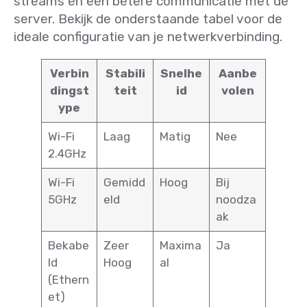
streams en een betere communicatie met de
server. Bekijk de onderstaande tabel voor de
ideale configuratie van je netwerkverbinding.
Verbin
Stabili
Snelhe
Aanbe
dingst
teit
id
volen
ype
Wi-Fi
Laag
Matig
Nee
2.4GHz
Wi-Fi
Gemidd
Hoog
Bij
5GHz
eld
noodza
ak
Bekabe
Zeer
Maxima
Ja
ld
Hoog
al
(Ethern
et)