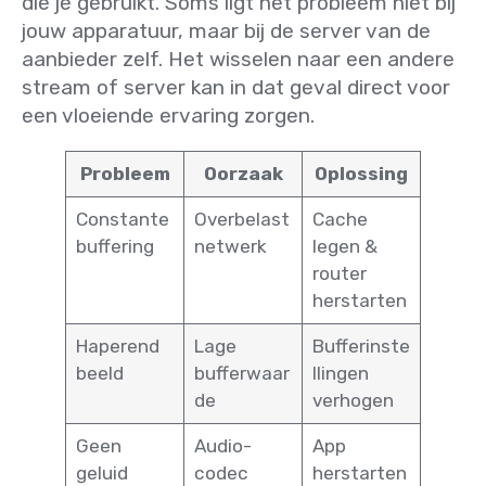
die je gebruikt. Soms ligt het probleem niet bij
jouw apparatuur, maar bij de server van de
aanbieder zelf. Het wisselen naar een andere
stream of server kan in dat geval direct voor
een vloeiende ervaring zorgen.
Probleem
Oorzaak
Oplossing
Constante
Overbelast
Cache
buffering
netwerk
legen &
router
herstarten
Haperend
Lage
Bufferinste
beeld
bufferwaar
llingen
de
verhogen
Geen
Audio-
App
geluid
codec
herstarten