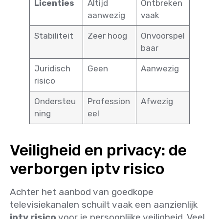
Licenties
Altijd
Ontbreken
aanwezig
vaak
Stabiliteit
Zeer hoog
Onvoorspel
baar
Juridisch
Geen
Aanwezig
risico
Ondersteu
Profession
Afwezig
ning
eel
Veiligheid en privacy: de
verborgen iptv risico
Achter het aanbod van goedkope
televisiekanalen schuilt vaak een aanzienlijk
iptv risico
voor je persoonlijke veiligheid. Veel