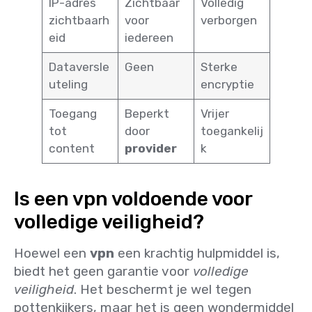
IP-adres
Zichtbaar
Volledig
zichtbaarh
voor
verborgen
eid
iedereen
Dataversle
Geen
Sterke
uteling
encryptie
Toegang
Beperkt
Vrijer
tot
door
toegankelij
content
provider
k
Is een vpn voldoende voor
volledige veiligheid?
Hoewel een
vpn
een krachtig hulpmiddel is,
biedt het geen garantie voor
volledige
veiligheid
. Het beschermt je wel tegen
pottenkijkers, maar het is geen wondermiddel