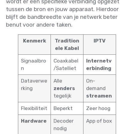
wordt er een specifieke verbinding opgezet
tussen de bron en jouw apparaat. Hierdoor
blijft de bandbreedte van je netwerk beter
benut voor andere taken.
Kenmerk
Tradition
IPTV
ele Kabel
Signaalbro
Coaxkabel
Internetv
n
/Satelliet
erbinding
Dataverwe
Alle
On-
rking
zenders
demand
tegelijk
streamen
Flexibiliteit
Beperkt
Zeer hoog
Hardware
Decoder
App of box
nodig